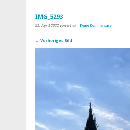
IMG_5293
21. April 2022
von h4wk
|
Keine Kommentare
← Vorheriges Bild