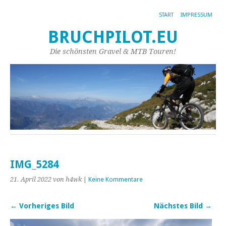
START
IMPRESSUM
BRUCHPILOT.EU
Die schönsten Gravel & MTB Touren!
IMG_5284
21. April 2022
von h4wk
|
Keine Kommentare
← Vorheriges Bild
Nächstes Bild →