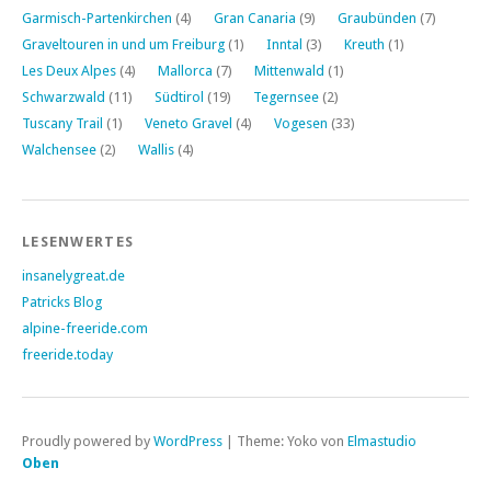
Garmisch-Partenkirchen
(4)
Gran Canaria
(9)
Graubünden
(7)
Graveltouren in und um Freiburg
(1)
Inntal
(3)
Kreuth
(1)
Les Deux Alpes
(4)
Mallorca
(7)
Mittenwald
(1)
Schwarzwald
(11)
Südtirol
(19)
Tegernsee
(2)
Tuscany Trail
(1)
Veneto Gravel
(4)
Vogesen
(33)
Walchensee
(2)
Wallis
(4)
LESENWERTES
insanelygreat.de
Patricks Blog
alpine-freeride.com
freeride.today
Proudly powered by
WordPress
|
Theme: Yoko von
Elmastudio
Oben