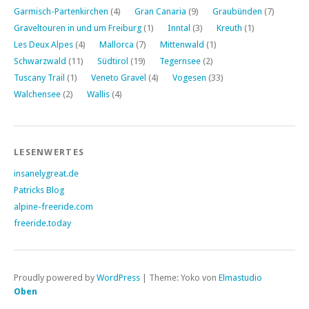
Garmisch-Partenkirchen
(4)
Gran Canaria
(9)
Graubünden
(7)
Graveltouren in und um Freiburg
(1)
Inntal
(3)
Kreuth
(1)
Les Deux Alpes
(4)
Mallorca
(7)
Mittenwald
(1)
Schwarzwald
(11)
Südtirol
(19)
Tegernsee
(2)
Tuscany Trail
(1)
Veneto Gravel
(4)
Vogesen
(33)
Walchensee
(2)
Wallis
(4)
LESENWERTES
insanelygreat.de
Patricks Blog
alpine-freeride.com
freeride.today
Proudly powered by
WordPress
|
Theme: Yoko von
Elmastudio
Oben