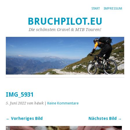
START
IMPRESSUM
BRUCHPILOT.EU
Die schönsten Gravel & MTB Touren!
IMG_5931
5. Juni 2022
von h4wk
|
Keine Kommentare
← Vorheriges Bild
Nächstes Bild →