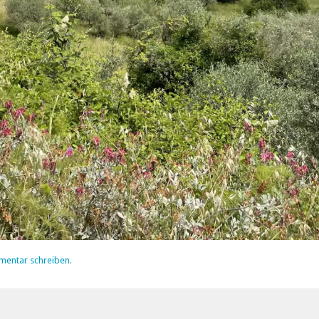
mentar schreiben
.