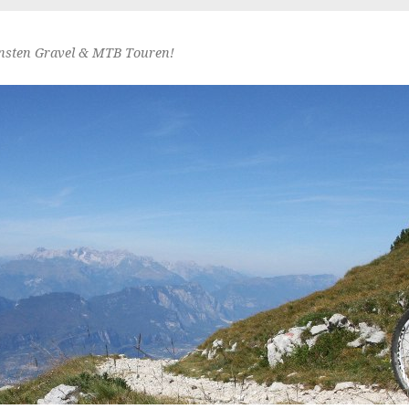
nsten Gravel & MTB Touren!