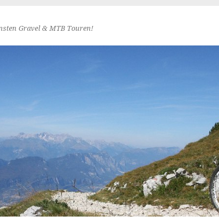
nsten Gravel & MTB Touren!