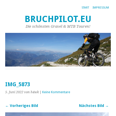
START
IMPRESSUM
BRUCHPILOT.EU
Die schönsten Gravel & MTB Touren!
IMG_5873
5. Juni 2022
von h4wk
|
Keine Kommentare
← Vorheriges Bild
Nächstes Bild →