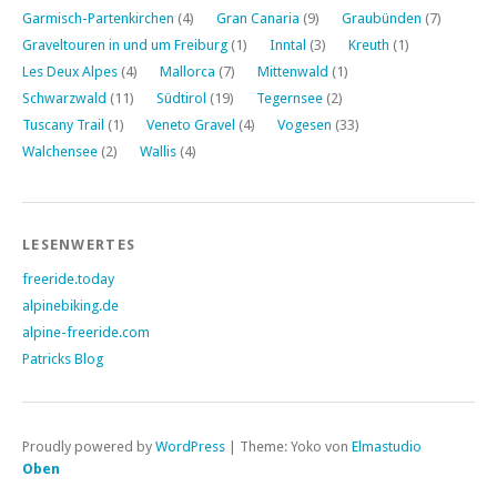
Garmisch-Partenkirchen
(4)
Gran Canaria
(9)
Graubünden
(7)
Graveltouren in und um Freiburg
(1)
Inntal
(3)
Kreuth
(1)
Les Deux Alpes
(4)
Mallorca
(7)
Mittenwald
(1)
Schwarzwald
(11)
Südtirol
(19)
Tegernsee
(2)
Tuscany Trail
(1)
Veneto Gravel
(4)
Vogesen
(33)
Walchensee
(2)
Wallis
(4)
LESENWERTES
freeride.today
alpinebiking.de
alpine-freeride.com
Patricks Blog
Proudly powered by
WordPress
|
Theme: Yoko von
Elmastudio
Oben