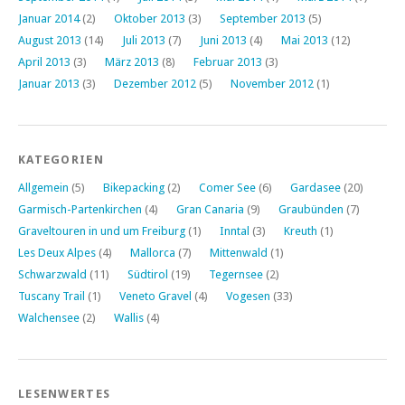
Januar 2014
(2)
Oktober 2013
(3)
September 2013
(5)
August 2013
(14)
Juli 2013
(7)
Juni 2013
(4)
Mai 2013
(12)
April 2013
(3)
März 2013
(8)
Februar 2013
(3)
Januar 2013
(3)
Dezember 2012
(5)
November 2012
(1)
KATEGORIEN
Allgemein
(5)
Bikepacking
(2)
Comer See
(6)
Gardasee
(20)
Garmisch-Partenkirchen
(4)
Gran Canaria
(9)
Graubünden
(7)
Graveltouren in und um Freiburg
(1)
Inntal
(3)
Kreuth
(1)
Les Deux Alpes
(4)
Mallorca
(7)
Mittenwald
(1)
Schwarzwald
(11)
Südtirol
(19)
Tegernsee
(2)
Tuscany Trail
(1)
Veneto Gravel
(4)
Vogesen
(33)
Walchensee
(2)
Wallis
(4)
LESENWERTES