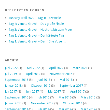
DIE LETZTEN TOUREN
Tuscany Trail 2022 – Tag 1: Hitzewelle
Tag 4: Veneto Gravel – Das große Finale
Tag 3: Veneto Gravel – Nachtritt bis zum Meer
Tag 2: Veneto Gravel – Der härteste Tag
Tag 1: Veneto Gravel – Der frühe Vogel…
ARCHIV
Juni 2022
(1)
Mai 2022
(1)
April 2022
(3)
März 2021
(1)
Juli 2019
(4)
April 2019
(4)
November 2018
(1)
September 2018
(5)
Juni 2018
(1)
Mai 2018
(1)
Januar 2018
(1)
Oktober 2017
(3)
September 2017
(1)
Juli 2017
(2)
Juni 2017
(4)
Mai 2017
(2)
April 2017
(2)
September 2016
(4)
Juli 2016
(7)
Mai 2016
(3)
März 2015
(2)
Januar 2015
(1)
November 2014
(1)
Oktober 2014
(4)
September 2014
(1)
Juli 2014
(5)
Mai 2014
(1)
März 2014
(7)