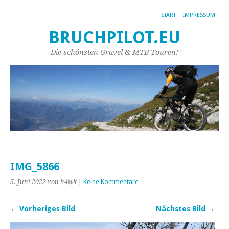
START
IMPRESSUM
BRUCHPILOT.EU
Die schönsten Gravel & MTB Touren!
IMG_5866
5. Juni 2022
von h4wk
|
Keine Kommentare
← Vorheriges Bild
Nächstes Bild →