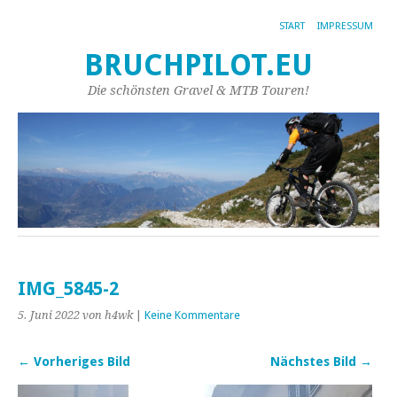
START
IMPRESSUM
BRUCHPILOT.EU
Die schönsten Gravel & MTB Touren!
IMG_5845-2
5. Juni 2022
von h4wk
|
Keine Kommentare
← Vorheriges Bild
Nächstes Bild →