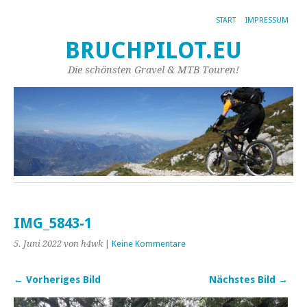
START
IMPRESSUM
BRUCHPILOT.EU
Die schönsten Gravel & MTB Touren!
IMG_5843-1
5. Juni 2022
von h4wk
|
Keine Kommentare
← Vorheriges Bild
Nächstes Bild →