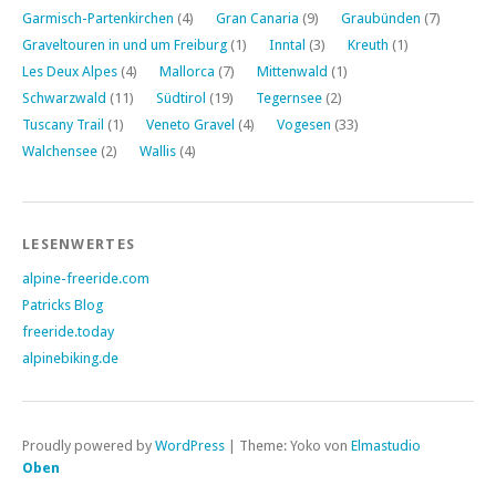
Garmisch-Partenkirchen
(4)
Gran Canaria
(9)
Graubünden
(7)
Graveltouren in und um Freiburg
(1)
Inntal
(3)
Kreuth
(1)
Les Deux Alpes
(4)
Mallorca
(7)
Mittenwald
(1)
Schwarzwald
(11)
Südtirol
(19)
Tegernsee
(2)
Tuscany Trail
(1)
Veneto Gravel
(4)
Vogesen
(33)
Walchensee
(2)
Wallis
(4)
LESENWERTES
alpine-freeride.com
Patricks Blog
freeride.today
alpinebiking.de
Proudly powered by
WordPress
|
Theme: Yoko von
Elmastudio
Oben