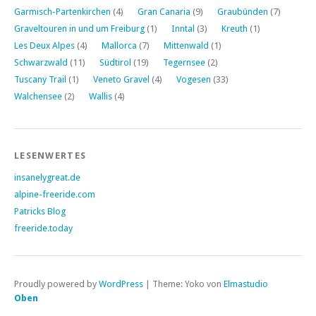
Garmisch-Partenkirchen
(4)
Gran Canaria
(9)
Graubünden
(7)
Graveltouren in und um Freiburg
(1)
Inntal
(3)
Kreuth
(1)
Les Deux Alpes
(4)
Mallorca
(7)
Mittenwald
(1)
Schwarzwald
(11)
Südtirol
(19)
Tegernsee
(2)
Tuscany Trail
(1)
Veneto Gravel
(4)
Vogesen
(33)
Walchensee
(2)
Wallis
(4)
LESENWERTES
insanelygreat.de
alpine-freeride.com
Patricks Blog
freeride.today
Proudly powered by
WordPress
|
Theme: Yoko von
Elmastudio
Oben