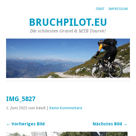
START
IMPRESSUM
BRUCHPILOT.EU
Die schönsten Gravel & MTB Touren!
IMG_5827
5. Juni 2022
von h4wk
|
Keine Kommentare
← Vorheriges Bild
Nächstes Bild →