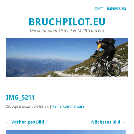
START
IMPRESSUM
BRUCHPILOT.EU
Die schönsten Gravel & MTB Touren!
IMG_5211
20. April 2022
von h4wk
|
Keine Kommentare
← Vorheriges Bild
Nächstes Bild →