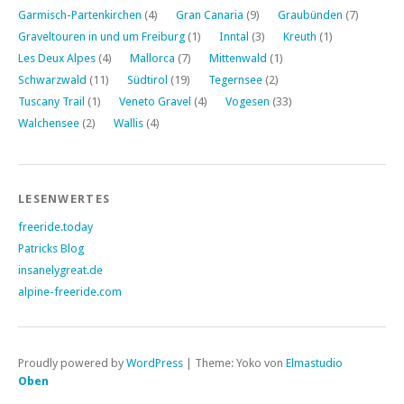
Garmisch-Partenkirchen
(4)
Gran Canaria
(9)
Graubünden
(7)
Graveltouren in und um Freiburg
(1)
Inntal
(3)
Kreuth
(1)
Les Deux Alpes
(4)
Mallorca
(7)
Mittenwald
(1)
Schwarzwald
(11)
Südtirol
(19)
Tegernsee
(2)
Tuscany Trail
(1)
Veneto Gravel
(4)
Vogesen
(33)
Walchensee
(2)
Wallis
(4)
LESENWERTES
freeride.today
Patricks Blog
insanelygreat.de
alpine-freeride.com
Proudly powered by
WordPress
|
Theme: Yoko von
Elmastudio
Oben