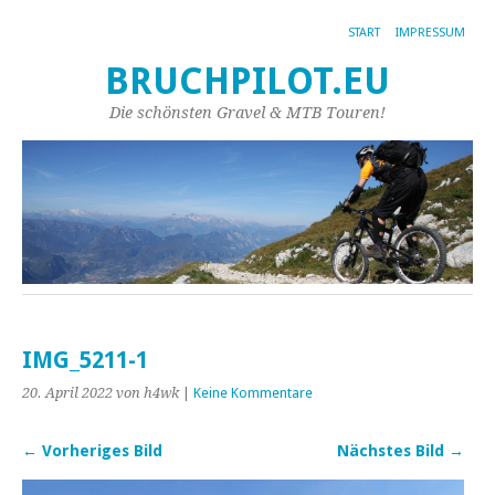
START
IMPRESSUM
BRUCHPILOT.EU
Die schönsten Gravel & MTB Touren!
IMG_5211-1
20. April 2022
von h4wk
|
Keine Kommentare
← Vorheriges Bild
Nächstes Bild →