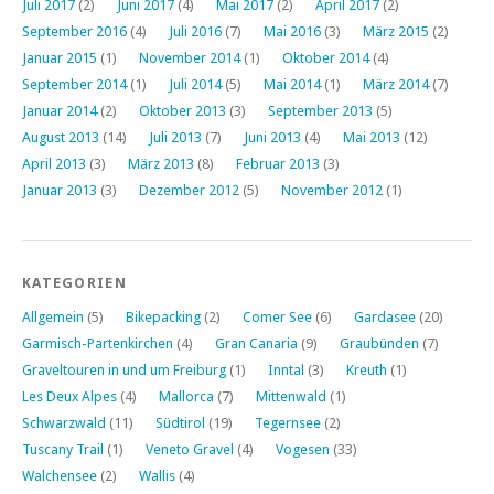
Juli 2017
(2)
Juni 2017
(4)
Mai 2017
(2)
April 2017
(2)
September 2016
(4)
Juli 2016
(7)
Mai 2016
(3)
März 2015
(2)
Januar 2015
(1)
November 2014
(1)
Oktober 2014
(4)
September 2014
(1)
Juli 2014
(5)
Mai 2014
(1)
März 2014
(7)
Januar 2014
(2)
Oktober 2013
(3)
September 2013
(5)
August 2013
(14)
Juli 2013
(7)
Juni 2013
(4)
Mai 2013
(12)
April 2013
(3)
März 2013
(8)
Februar 2013
(3)
Januar 2013
(3)
Dezember 2012
(5)
November 2012
(1)
KATEGORIEN
Allgemein
(5)
Bikepacking
(2)
Comer See
(6)
Gardasee
(20)
Garmisch-Partenkirchen
(4)
Gran Canaria
(9)
Graubünden
(7)
Graveltouren in und um Freiburg
(1)
Inntal
(3)
Kreuth
(1)
Les Deux Alpes
(4)
Mallorca
(7)
Mittenwald
(1)
Schwarzwald
(11)
Südtirol
(19)
Tegernsee
(2)
Tuscany Trail
(1)
Veneto Gravel
(4)
Vogesen
(33)
Walchensee
(2)
Wallis
(4)