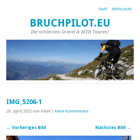
START
IMPRESSUM
BRUCHPILOT.EU
Die schönsten Gravel & MTB Touren!
IMG_5206-1
20. April 2022
von h4wk
|
Keine Kommentare
← Vorheriges Bild
Nächstes Bild →