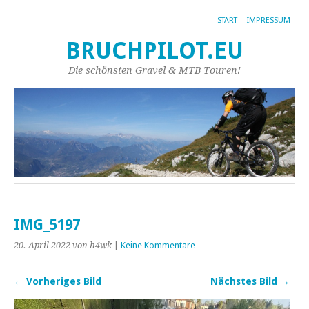
START
IMPRESSUM
BRUCHPILOT.EU
Die schönsten Gravel & MTB Touren!
IMG_5197
20. April 2022
von h4wk
|
Keine Kommentare
← Vorheriges Bild
Nächstes Bild →