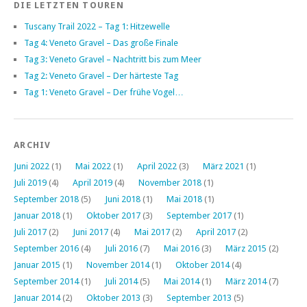
DIE LETZTEN TOUREN
Tuscany Trail 2022 – Tag 1: Hitzewelle
Tag 4: Veneto Gravel – Das große Finale
Tag 3: Veneto Gravel – Nachtritt bis zum Meer
Tag 2: Veneto Gravel – Der härteste Tag
Tag 1: Veneto Gravel – Der frühe Vogel…
ARCHIV
Juni 2022
(1)
Mai 2022
(1)
April 2022
(3)
März 2021
(1)
Juli 2019
(4)
April 2019
(4)
November 2018
(1)
September 2018
(5)
Juni 2018
(1)
Mai 2018
(1)
Januar 2018
(1)
Oktober 2017
(3)
September 2017
(1)
Juli 2017
(2)
Juni 2017
(4)
Mai 2017
(2)
April 2017
(2)
September 2016
(4)
Juli 2016
(7)
Mai 2016
(3)
März 2015
(2)
Januar 2015
(1)
November 2014
(1)
Oktober 2014
(4)
September 2014
(1)
Juli 2014
(5)
Mai 2014
(1)
März 2014
(7)
Januar 2014
(2)
Oktober 2013
(3)
September 2013
(5)