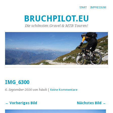
START
IMPRESSUM
BRUCHPILOT.EU
Die schönsten Gravel & MTB Touren!
IMG_6300
6. September 2016
von h4wk
|
Keine Kommentare
← Vorheriges Bild
Nächstes Bild →