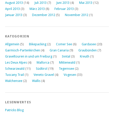
August 2013
(14)
Juli 2013
(7)
Juni 2013
(4)
Mai 2013
(12)
April 2013
(3)
März 2013
(8)
Februar 2013
(3)
Januar 2013
(3)
Dezember 2012
(5)
November 2012
(1)
KATEGORIEN
Allgemein
(5)
Bikepacking
(2)
Comer See
(6)
Gardasee
(20)
Garmisch-Partenkirchen
(4)
Gran Canaria
(9)
Graubünden
(7)
Graveltouren in und um Freiburg
(1)
Inntal
(3)
Kreuth
(1)
Les Deux Alpes
(4)
Mallorca
(7)
Mittenwald
(1)
Schwarzwald
(11)
Südtirol
(19)
Tegernsee
(2)
Tuscany Trail
(1)
Veneto Gravel
(4)
Vogesen
(33)
Walchensee
(2)
Wallis
(4)
LESENWERTES
Patricks Blog