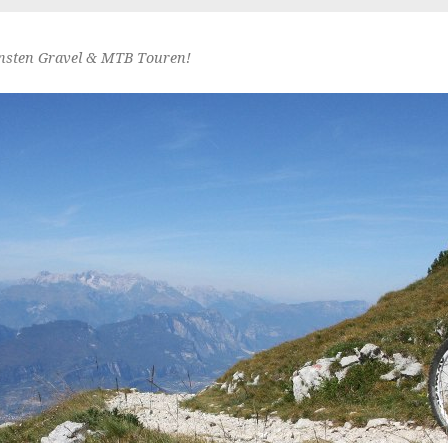
nsten Gravel & MTB Touren!