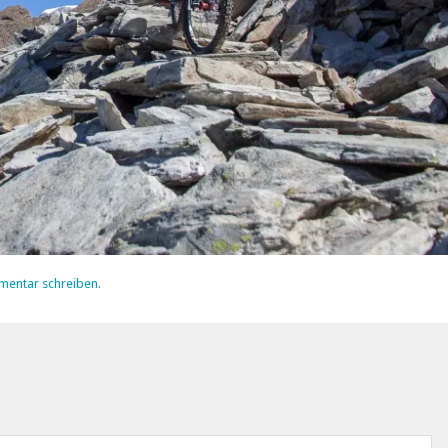
mentar schreiben
.