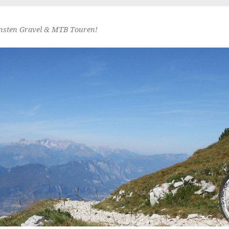
nsten Gravel & MTB Touren!