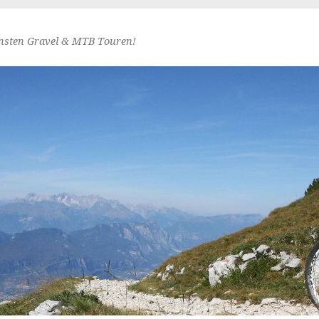
nsten Gravel & MTB Touren!