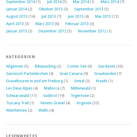
September 2014
(1)
Juli 2014
(5)
Mai 2014
(1)
März 2014
(7)
Januar 2014
(2)
Oktober 2013
(3)
September 2013
(5)
August 2013
(14)
Juli 2013
(7)
Juni 2013
(4)
Mai 2013
(12)
April 2013
(3)
März 2013
(8)
Februar 2013
(3)
Januar 2013
(3)
Dezember 2012
(5)
November 2012
(1)
KATEGORIEN
Allgemein
(5)
Bikepacking
(2)
Comer See
(6)
Gardasee
(20)
Garmisch-Partenkirchen
(4)
Gran Canaria
(9)
Graubünden
(7)
Graveltouren in und um Freiburg
(1)
Inntal
(3)
Kreuth
(1)
Les Deux Alpes
(4)
Mallorca
(7)
Mittenwald
(1)
Schwarzwald
(11)
Südtirol
(19)
Tegernsee
(2)
Tuscany Trail
(1)
Veneto Gravel
(4)
Vogesen
(33)
Walchensee
(2)
Wallis
(4)
LESENWERTES