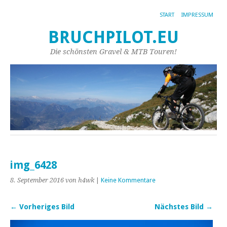
START
IMPRESSUM
BRUCHPILOT.EU
Die schönsten Gravel & MTB Touren!
img_6428
8. September 2016
von h4wk
|
Keine Kommentare
← Vorheriges Bild
Nächstes Bild →