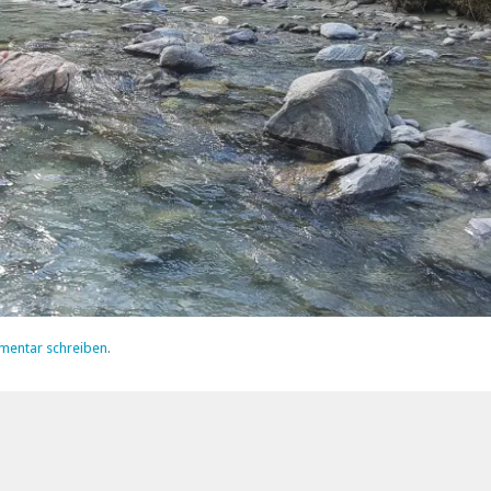
mentar schreiben
.