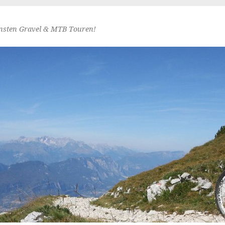
nsten Gravel & MTB Touren!