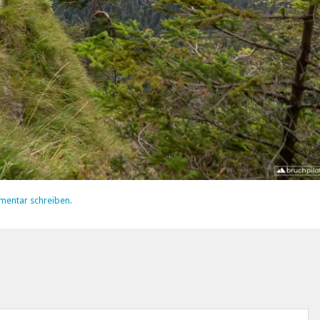
mentar schreiben
.