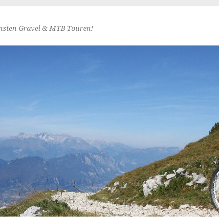
nsten Gravel & MTB Touren!