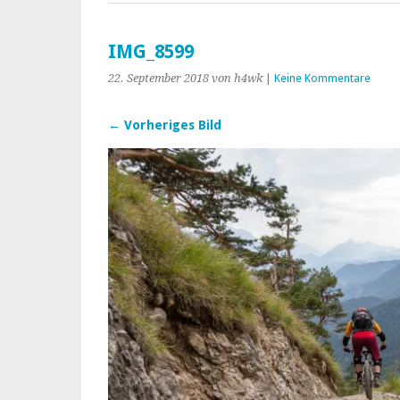
IMG_8599
22. September 2018
von h4wk
|
Keine Kommentare
← Vorheriges Bild