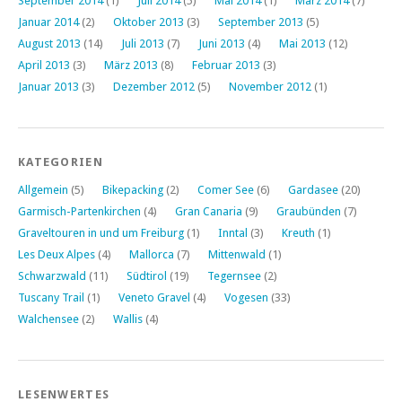
September 2014
(1)
Juli 2014
(5)
Mai 2014
(1)
März 2014
(7)
Januar 2014
(2)
Oktober 2013
(3)
September 2013
(5)
August 2013
(14)
Juli 2013
(7)
Juni 2013
(4)
Mai 2013
(12)
April 2013
(3)
März 2013
(8)
Februar 2013
(3)
Januar 2013
(3)
Dezember 2012
(5)
November 2012
(1)
KATEGORIEN
Allgemein
(5)
Bikepacking
(2)
Comer See
(6)
Gardasee
(20)
Garmisch-Partenkirchen
(4)
Gran Canaria
(9)
Graubünden
(7)
Graveltouren in und um Freiburg
(1)
Inntal
(3)
Kreuth
(1)
Les Deux Alpes
(4)
Mallorca
(7)
Mittenwald
(1)
Schwarzwald
(11)
Südtirol
(19)
Tegernsee
(2)
Tuscany Trail
(1)
Veneto Gravel
(4)
Vogesen
(33)
Walchensee
(2)
Wallis
(4)
LESENWERTES