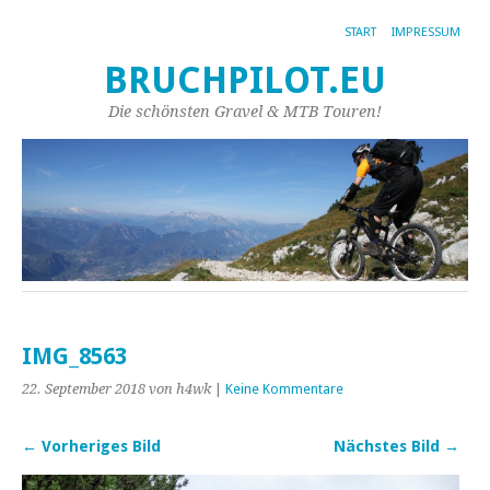
START
IMPRESSUM
BRUCHPILOT.EU
Die schönsten Gravel & MTB Touren!
IMG_8563
22. September 2018
von h4wk
|
Keine Kommentare
← Vorheriges Bild
Nächstes Bild →