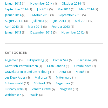
Januar 2015
(1)
November 2014
(1)
Oktober 2014
(4)
September 2014
(1)
Juli 2014
(5)
Mai 2014
(1)
März 2014
(7)
Januar 2014
(2)
Oktober 2013
(3)
September 2013
(5)
August 2013
(14)
Juli 2013
(7)
Juni 2013
(4)
Mai 2013
(12)
April 2013
(3)
März 2013
(8)
Februar 2013
(3)
Januar 2013
(3)
Dezember 2012
(5)
November 2012
(1)
KATEGORIEN
Allgemein
(5)
Bikepacking
(2)
Comer See
(6)
Gardasee
(20)
Garmisch-Partenkirchen
(4)
Gran Canaria
(9)
Graubünden
(7)
Graveltouren in und um Freiburg
(1)
Inntal
(3)
Kreuth
(1)
Les Deux Alpes
(4)
Mallorca
(7)
Mittenwald
(1)
Schwarzwald
(11)
Südtirol
(19)
Tegernsee
(2)
Tuscany Trail
(1)
Veneto Gravel
(4)
Vogesen
(33)
Walchensee
(2)
Wallis
(4)