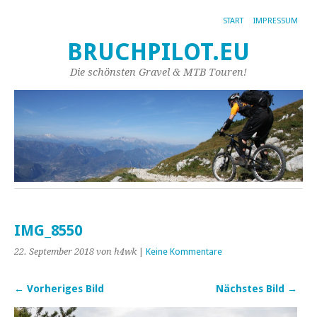
START
IMPRESSUM
BRUCHPILOT.EU
Die schönsten Gravel & MTB Touren!
IMG_8550
22. September 2018
von h4wk
|
Keine Kommentare
← Vorheriges Bild
Nächstes Bild →