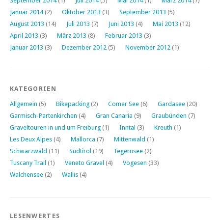
September 2014
(1)
Juli 2014
(5)
Mai 2014
(1)
März 2014
(7)
Januar 2014
(2)
Oktober 2013
(3)
September 2013
(5)
August 2013
(14)
Juli 2013
(7)
Juni 2013
(4)
Mai 2013
(12)
April 2013
(3)
März 2013
(8)
Februar 2013
(3)
Januar 2013
(3)
Dezember 2012
(5)
November 2012
(1)
KATEGORIEN
Allgemein
(5)
Bikepacking
(2)
Comer See
(6)
Gardasee
(20)
Garmisch-Partenkirchen
(4)
Gran Canaria
(9)
Graubünden
(7)
Graveltouren in und um Freiburg
(1)
Inntal
(3)
Kreuth
(1)
Les Deux Alpes
(4)
Mallorca
(7)
Mittenwald
(1)
Schwarzwald
(11)
Südtirol
(19)
Tegernsee
(2)
Tuscany Trail
(1)
Veneto Gravel
(4)
Vogesen
(33)
Walchensee
(2)
Wallis
(4)
LESENWERTES