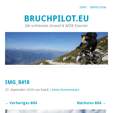
START
IMPRESSUM
BRUCHPILOT.EU
Die schönsten Gravel & MTB Touren!
IMG_8418
22. September 2018
von h4wk
|
Keine Kommentare
← Vorheriges Bild
Nächstes Bild →