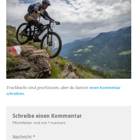
Trackbacks sind geschlossen, aber du kannst
einen Kommentar
schreiben
.
Schreibe einen Kommentar
Pflichtfelder sind mit
*
markiert.
Nachricht
*