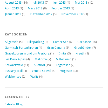
August 2013
(14)
Juli 2013
(7)
Juni 2013
(4)
Mai 2013
(12)
April 2013
(3)
März 2013
(8)
Februar 2013
(3)
Januar 2013
(3)
Dezember 2012
(5)
November 2012
(1)
KATEGORIEN
Allgemein
(5)
Bikepacking
(2)
Comer See
(6)
Gardasee
(20)
Garmisch-Partenkirchen
(4)
Gran Canaria
(9)
Graubünden
(7)
Graveltouren in und um Freiburg
(1)
Inntal
(3)
Kreuth
(1)
Les Deux Alpes
(4)
Mallorca
(7)
Mittenwald
(1)
Schwarzwald
(11)
Südtirol
(19)
Tegernsee
(2)
Tuscany Trail
(1)
Veneto Gravel
(4)
Vogesen
(33)
Walchensee
(2)
Wallis
(4)
LESENWERTES
Patricks Blog