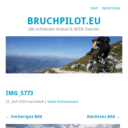
START
IMPRESSUM
BRUCHPILOT.EU
Die schönsten Gravel & MTB Touren!
IMG_5773
21. Juli 2016
von h4wk
|
Keine Kommentare
← Vorheriges Bild
Nächstes Bild →