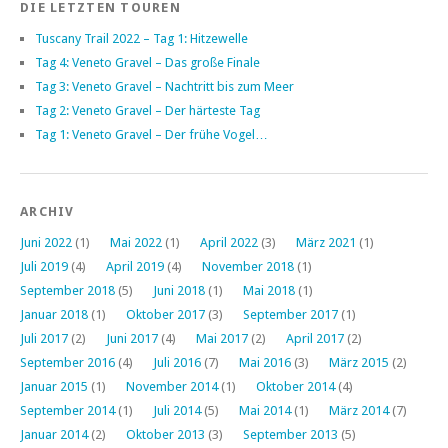
DIE LETZTEN TOUREN
Tuscany Trail 2022 – Tag 1: Hitzewelle
Tag 4: Veneto Gravel – Das große Finale
Tag 3: Veneto Gravel – Nachtritt bis zum Meer
Tag 2: Veneto Gravel – Der härteste Tag
Tag 1: Veneto Gravel – Der frühe Vogel…
ARCHIV
Juni 2022
(1)
Mai 2022
(1)
April 2022
(3)
März 2021
(1)
Juli 2019
(4)
April 2019
(4)
November 2018
(1)
September 2018
(5)
Juni 2018
(1)
Mai 2018
(1)
Januar 2018
(1)
Oktober 2017
(3)
September 2017
(1)
Juli 2017
(2)
Juni 2017
(4)
Mai 2017
(2)
April 2017
(2)
September 2016
(4)
Juli 2016
(7)
Mai 2016
(3)
März 2015
(2)
Januar 2015
(1)
November 2014
(1)
Oktober 2014
(4)
September 2014
(1)
Juli 2014
(5)
Mai 2014
(1)
März 2014
(7)
Januar 2014
(2)
Oktober 2013
(3)
September 2013
(5)