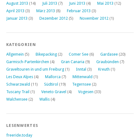
August 2013
(14)
Juli 2013
(7)
Juni 2013
(4)
Mai 2013
(12)
April 2013
(3)
März 2013
(8)
Februar 2013
(3)
Januar 2013
(3)
Dezember 2012
(5)
November 2012
(1)
KATEGORIEN
Allgemein
(5)
Bikepacking
(2)
Comer See
(6)
Gardasee
(20)
Garmisch-Partenkirchen
(4)
Gran Canaria
(9)
Graubünden
(7)
Graveltouren in und um Freiburg
(1)
Inntal
(3)
Kreuth
(1)
Les Deux Alpes
(4)
Mallorca
(7)
Mittenwald
(1)
Schwarzwald
(11)
Südtirol
(19)
Tegernsee
(2)
Tuscany Trail
(1)
Veneto Gravel
(4)
Vogesen
(33)
Walchensee
(2)
Wallis
(4)
LESENWERTES
freeride.today