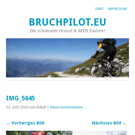
START
IMPRESSUM
BRUCHPILOT.EU
Die schönsten Gravel & MTB Touren!
IMG_5645
21. Juli 2016
von h4wk
|
Keine Kommentare
← Vorheriges Bild
Nächstes Bild →