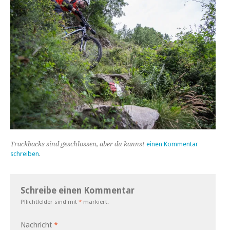
Trackbacks sind geschlossen, aber du kannst
einen Kommentar
schreiben
.
Schreibe einen Kommentar
Pflichtfelder sind mit
*
markiert.
Nachricht
*