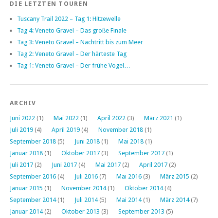
DIE LETZTEN TOUREN
Tuscany Trail 2022 – Tag 1: Hitzewelle
Tag 4: Veneto Gravel – Das große Finale
Tag 3: Veneto Gravel – Nachtritt bis zum Meer
Tag 2: Veneto Gravel – Der härteste Tag
Tag 1: Veneto Gravel – Der frühe Vogel…
ARCHIV
Juni 2022
(1)
Mai 2022
(1)
April 2022
(3)
März 2021
(1)
Juli 2019
(4)
April 2019
(4)
November 2018
(1)
September 2018
(5)
Juni 2018
(1)
Mai 2018
(1)
Januar 2018
(1)
Oktober 2017
(3)
September 2017
(1)
Juli 2017
(2)
Juni 2017
(4)
Mai 2017
(2)
April 2017
(2)
September 2016
(4)
Juli 2016
(7)
Mai 2016
(3)
März 2015
(2)
Januar 2015
(1)
November 2014
(1)
Oktober 2014
(4)
September 2014
(1)
Juli 2014
(5)
Mai 2014
(1)
März 2014
(7)
Januar 2014
(2)
Oktober 2013
(3)
September 2013
(5)