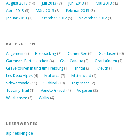
August 2013
(14)
Juli 2013
(7)
Juni 2013
(4)
Mai 2013
(12)
April 2013
(3)
März 2013
(8)
Februar 2013
(3)
Januar 2013
(3)
Dezember 2012
(5)
November 2012
(1)
KATEGORIEN
Allgemein
(5)
Bikepacking
(2)
Comer See
(6)
Gardasee
(20)
Garmisch-Partenkirchen
(4)
Gran Canaria
(9)
Graubünden
(7)
Graveltouren in und um Freiburg
(1)
Inntal
(3)
Kreuth
(1)
Les Deux Alpes
(4)
Mallorca
(7)
Mittenwald
(1)
Schwarzwald
(11)
Südtirol
(19)
Tegernsee
(2)
Tuscany Trail
(1)
Veneto Gravel
(4)
Vogesen
(33)
Walchensee
(2)
Wallis
(4)
LESENWERTES
alpinebiking.de