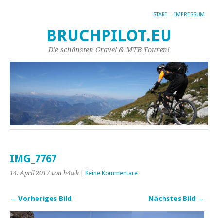
START
IMPRESSUM
BRUCHPILOT.EU
Die schönsten Gravel & MTB Touren!
IMG_7767
14. April 2017
von h4wk
|
Keine Kommentare
← Vorheriges Bild
Nächstes Bild →