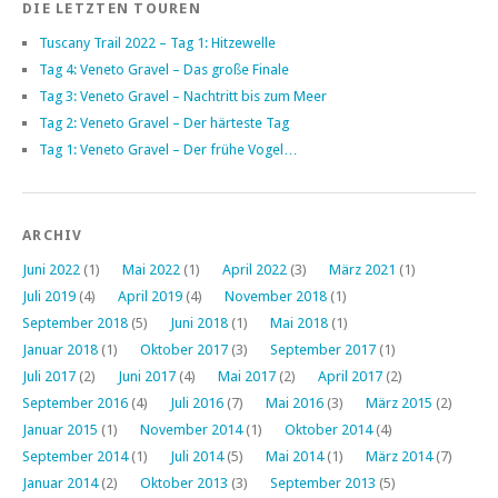
DIE LETZTEN TOUREN
Tuscany Trail 2022 – Tag 1: Hitzewelle
Tag 4: Veneto Gravel – Das große Finale
Tag 3: Veneto Gravel – Nachtritt bis zum Meer
Tag 2: Veneto Gravel – Der härteste Tag
Tag 1: Veneto Gravel – Der frühe Vogel…
ARCHIV
Juni 2022
(1)
Mai 2022
(1)
April 2022
(3)
März 2021
(1)
Juli 2019
(4)
April 2019
(4)
November 2018
(1)
September 2018
(5)
Juni 2018
(1)
Mai 2018
(1)
Januar 2018
(1)
Oktober 2017
(3)
September 2017
(1)
Juli 2017
(2)
Juni 2017
(4)
Mai 2017
(2)
April 2017
(2)
September 2016
(4)
Juli 2016
(7)
Mai 2016
(3)
März 2015
(2)
Januar 2015
(1)
November 2014
(1)
Oktober 2014
(4)
September 2014
(1)
Juli 2014
(5)
Mai 2014
(1)
März 2014
(7)
Januar 2014
(2)
Oktober 2013
(3)
September 2013
(5)