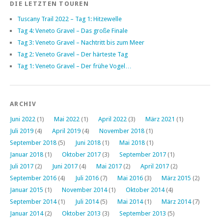
DIE LETZTEN TOUREN
Tuscany Trail 2022 – Tag 1: Hitzewelle
Tag 4: Veneto Gravel – Das große Finale
Tag 3: Veneto Gravel – Nachtritt bis zum Meer
Tag 2: Veneto Gravel – Der härteste Tag
Tag 1: Veneto Gravel – Der frühe Vogel…
ARCHIV
Juni 2022
(1)
Mai 2022
(1)
April 2022
(3)
März 2021
(1)
Juli 2019
(4)
April 2019
(4)
November 2018
(1)
September 2018
(5)
Juni 2018
(1)
Mai 2018
(1)
Januar 2018
(1)
Oktober 2017
(3)
September 2017
(1)
Juli 2017
(2)
Juni 2017
(4)
Mai 2017
(2)
April 2017
(2)
September 2016
(4)
Juli 2016
(7)
Mai 2016
(3)
März 2015
(2)
Januar 2015
(1)
November 2014
(1)
Oktober 2014
(4)
September 2014
(1)
Juli 2014
(5)
Mai 2014
(1)
März 2014
(7)
Januar 2014
(2)
Oktober 2013
(3)
September 2013
(5)