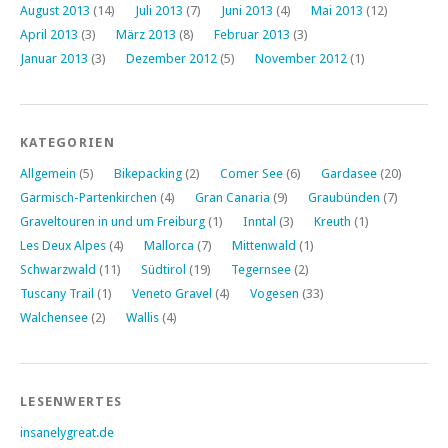
August 2013
(14)
Juli 2013
(7)
Juni 2013
(4)
Mai 2013
(12)
April 2013
(3)
März 2013
(8)
Februar 2013
(3)
Januar 2013
(3)
Dezember 2012
(5)
November 2012
(1)
KATEGORIEN
Allgemein
(5)
Bikepacking
(2)
Comer See
(6)
Gardasee
(20)
Garmisch-Partenkirchen
(4)
Gran Canaria
(9)
Graubünden
(7)
Graveltouren in und um Freiburg
(1)
Inntal
(3)
Kreuth
(1)
Les Deux Alpes
(4)
Mallorca
(7)
Mittenwald
(1)
Schwarzwald
(11)
Südtirol
(19)
Tegernsee
(2)
Tuscany Trail
(1)
Veneto Gravel
(4)
Vogesen
(33)
Walchensee
(2)
Wallis
(4)
LESENWERTES
insanelygreat.de