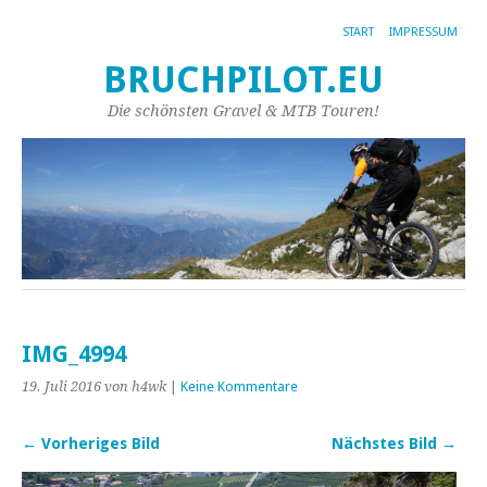
START
IMPRESSUM
BRUCHPILOT.EU
Die schönsten Gravel & MTB Touren!
IMG_4994
19. Juli 2016
von h4wk
|
Keine Kommentare
← Vorheriges Bild
Nächstes Bild →