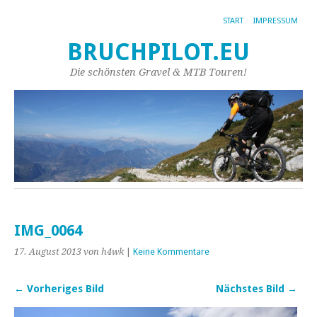
START
IMPRESSUM
BRUCHPILOT.EU
Die schönsten Gravel & MTB Touren!
IMG_0064
17. August 2013
von h4wk
|
Keine Kommentare
← Vorheriges Bild
Nächstes Bild →