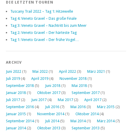
DIE LETZTEN TOUREN
Tuscany Trail 2022 – Tag 1: Hitzewelle
Tag 4: Veneto Gravel – Das große Finale
Tag 3: Veneto Gravel – Nachtritt bis zum Meer
Tag 2: Veneto Gravel – Der härteste Tag
Tag 1: Veneto Gravel – Der frühe Vogel…
ARCHIV
Juni 2022
(1)
Mai 2022
(1)
April 2022
(3)
März 2021
(1)
Juli 2019
(4)
April 2019
(4)
November 2018
(1)
September 2018
(5)
Juni 2018
(1)
Mai 2018
(1)
Januar 2018
(1)
Oktober 2017
(3)
September 2017
(1)
Juli 2017
(2)
Juni 2017
(4)
Mai 2017
(2)
April 2017
(2)
September 2016
(4)
Juli 2016
(7)
Mai 2016
(3)
März 2015
(2)
Januar 2015
(1)
November 2014
(1)
Oktober 2014
(4)
September 2014
(1)
Juli 2014
(5)
Mai 2014
(1)
März 2014
(7)
Januar 2014
(2)
Oktober 2013
(3)
September 2013
(5)