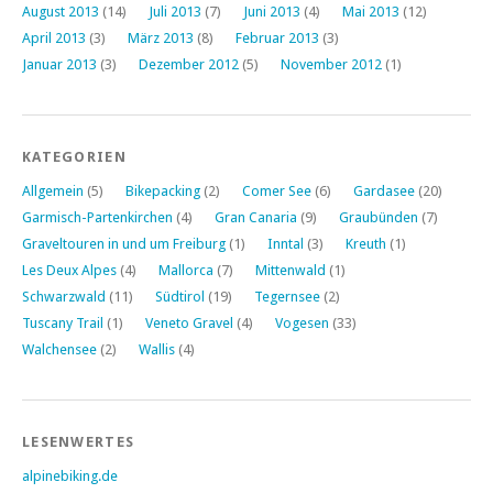
August 2013
(14)
Juli 2013
(7)
Juni 2013
(4)
Mai 2013
(12)
April 2013
(3)
März 2013
(8)
Februar 2013
(3)
Januar 2013
(3)
Dezember 2012
(5)
November 2012
(1)
KATEGORIEN
Allgemein
(5)
Bikepacking
(2)
Comer See
(6)
Gardasee
(20)
Garmisch-Partenkirchen
(4)
Gran Canaria
(9)
Graubünden
(7)
Graveltouren in und um Freiburg
(1)
Inntal
(3)
Kreuth
(1)
Les Deux Alpes
(4)
Mallorca
(7)
Mittenwald
(1)
Schwarzwald
(11)
Südtirol
(19)
Tegernsee
(2)
Tuscany Trail
(1)
Veneto Gravel
(4)
Vogesen
(33)
Walchensee
(2)
Wallis
(4)
LESENWERTES
alpinebiking.de