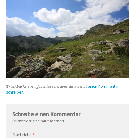
Trackbacks sind geschlossen, aber du kannst
einen Kommentar
schreiben
.
Schreibe einen Kommentar
Pflichtfelder sind mit
*
markiert.
Nachricht
*