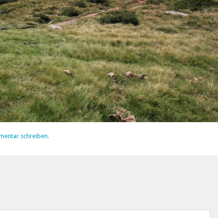
mentar schreiben
.