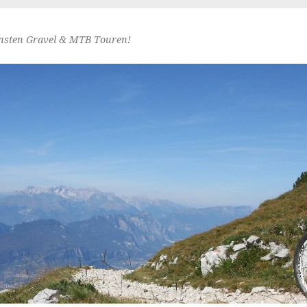
nsten Gravel & MTB Touren!