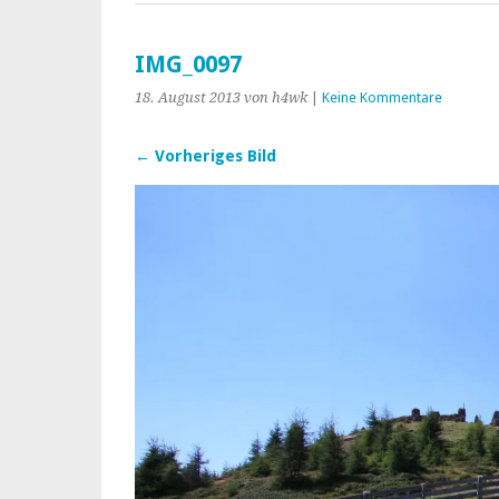
IMG_0097
18. August 2013
von h4wk
|
Keine Kommentare
← Vorheriges Bild