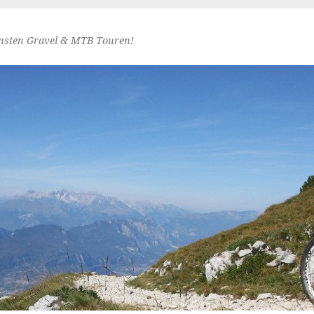
nsten Gravel & MTB Touren!