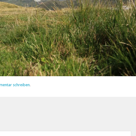
mentar schreiben
.