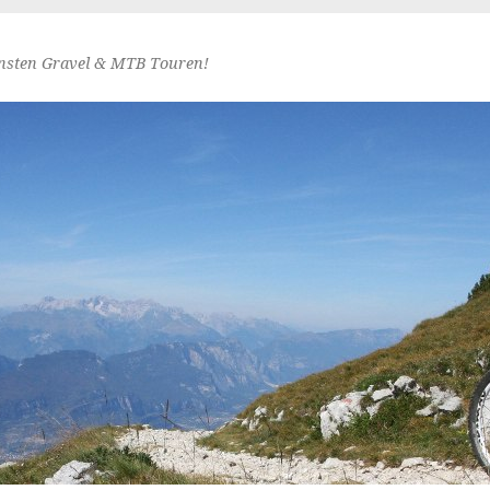
nsten Gravel & MTB Touren!