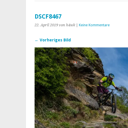
DSCF8467
22. April 2019
von h4wk
|
Keine Kommentare
← Vorheriges Bild