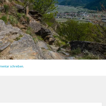
mentar schreiben
.