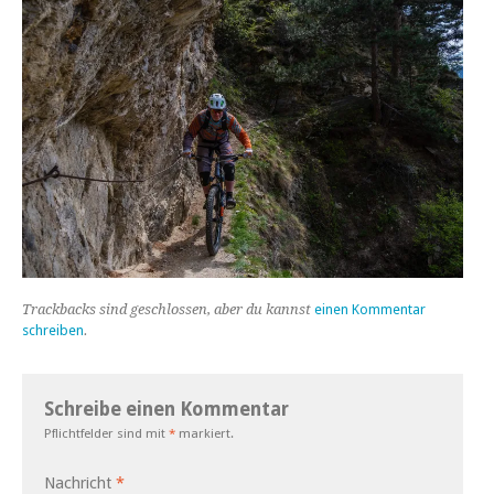
Trackbacks sind geschlossen, aber du kannst
einen Kommentar
schreiben
.
Schreibe einen Kommentar
Pflichtfelder sind mit
*
markiert.
Nachricht
*