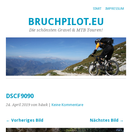
START
IMPRESSUM
BRUCHPILOT.EU
Die schönsten Gravel & MTB Touren!
DSCF9090
24. April 2019
von h4wk
|
Keine Kommentare
← Vorheriges Bild
Nächstes Bild →