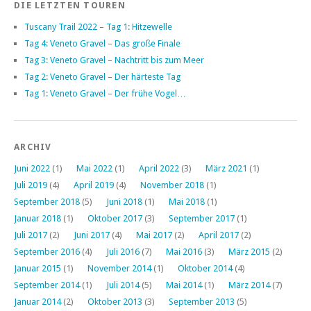
DIE LETZTEN TOUREN
Tuscany Trail 2022 – Tag 1: Hitzewelle
Tag 4: Veneto Gravel – Das große Finale
Tag 3: Veneto Gravel – Nachtritt bis zum Meer
Tag 2: Veneto Gravel – Der härteste Tag
Tag 1: Veneto Gravel – Der frühe Vogel…
ARCHIV
Juni 2022
(1)
Mai 2022
(1)
April 2022
(3)
März 2021
(1)
Juli 2019
(4)
April 2019
(4)
November 2018
(1)
September 2018
(5)
Juni 2018
(1)
Mai 2018
(1)
Januar 2018
(1)
Oktober 2017
(3)
September 2017
(1)
Juli 2017
(2)
Juni 2017
(4)
Mai 2017
(2)
April 2017
(2)
September 2016
(4)
Juli 2016
(7)
Mai 2016
(3)
März 2015
(2)
Januar 2015
(1)
November 2014
(1)
Oktober 2014
(4)
September 2014
(1)
Juli 2014
(5)
Mai 2014
(1)
März 2014
(7)
Januar 2014
(2)
Oktober 2013
(3)
September 2013
(5)