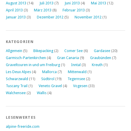
August 2013
(14)
Juli 2013
(7)
Juni 2013
(4)
Mai 2013
(12)
April 2013
(3)
März 2013
(8)
Februar 2013
(3)
Januar 2013
(3)
Dezember 2012
(5)
November 2012
(1)
KATEGORIEN
Allgemein
(5)
Bikepacking
(2)
Comer See
(6)
Gardasee
(20)
Garmisch-Partenkirchen
(4)
Gran Canaria
(9)
Graubünden
(7)
Graveltouren in und um Freiburg
(1)
Inntal
(3)
Kreuth
(1)
Les Deux Alpes
(4)
Mallorca
(7)
Mittenwald
(1)
Schwarzwald
(11)
Südtirol
(19)
Tegernsee
(2)
Tuscany Trail
(1)
Veneto Gravel
(4)
Vogesen
(33)
Walchensee
(2)
Wallis
(4)
LESENWERTES
alpine-freeride.com