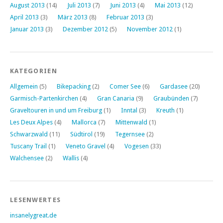
August 2013
(14)
Juli 2013
(7)
Juni 2013
(4)
Mai 2013
(12)
April 2013
(3)
März 2013
(8)
Februar 2013
(3)
Januar 2013
(3)
Dezember 2012
(5)
November 2012
(1)
KATEGORIEN
Allgemein
(5)
Bikepacking
(2)
Comer See
(6)
Gardasee
(20)
Garmisch-Partenkirchen
(4)
Gran Canaria
(9)
Graubünden
(7)
Graveltouren in und um Freiburg
(1)
Inntal
(3)
Kreuth
(1)
Les Deux Alpes
(4)
Mallorca
(7)
Mittenwald
(1)
Schwarzwald
(11)
Südtirol
(19)
Tegernsee
(2)
Tuscany Trail
(1)
Veneto Gravel
(4)
Vogesen
(33)
Walchensee
(2)
Wallis
(4)
LESENWERTES
insanelygreat.de