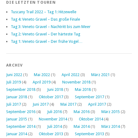
DIE LETZTEN TOUREN
Tuscany Trail 2022 – Tag 1: Hitzewelle
Tag 4: Veneto Gravel – Das große Finale
Tag 3: Veneto Gravel – Nachtritt bis zum Meer
Tag 2: Veneto Gravel – Der härteste Tag
Tag 1: Veneto Gravel – Der frühe Vogel…
ARCHIV
Juni 2022
(1)
Mai 2022
(1)
April 2022
(3)
März 2021
(1)
Juli 2019
(4)
April 2019
(4)
November 2018
(1)
September 2018
(5)
Juni 2018
(1)
Mai 2018
(1)
Januar 2018
(1)
Oktober 2017
(3)
September 2017
(1)
Juli 2017
(2)
Juni 2017
(4)
Mai 2017
(2)
April 2017
(2)
September 2016
(4)
Juli 2016
(7)
Mai 2016
(3)
März 2015
(2)
Januar 2015
(1)
November 2014
(1)
Oktober 2014
(4)
September 2014
(1)
Juli 2014
(5)
Mai 2014
(1)
März 2014
(7)
Januar 2014
(2)
Oktober 2013
(3)
September 2013
(5)