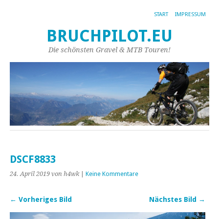
START
IMPRESSUM
BRUCHPILOT.EU
Die schönsten Gravel & MTB Touren!
DSCF8833
24. April 2019
von h4wk
|
Keine Kommentare
← Vorheriges Bild
Nächstes Bild →