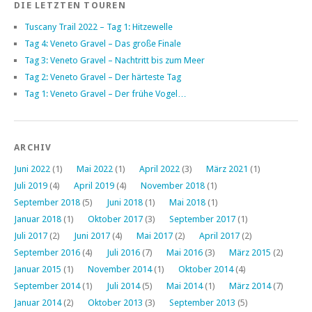
DIE LETZTEN TOUREN
Tuscany Trail 2022 – Tag 1: Hitzewelle
Tag 4: Veneto Gravel – Das große Finale
Tag 3: Veneto Gravel – Nachtritt bis zum Meer
Tag 2: Veneto Gravel – Der härteste Tag
Tag 1: Veneto Gravel – Der frühe Vogel…
ARCHIV
Juni 2022
(1)
Mai 2022
(1)
April 2022
(3)
März 2021
(1)
Juli 2019
(4)
April 2019
(4)
November 2018
(1)
September 2018
(5)
Juni 2018
(1)
Mai 2018
(1)
Januar 2018
(1)
Oktober 2017
(3)
September 2017
(1)
Juli 2017
(2)
Juni 2017
(4)
Mai 2017
(2)
April 2017
(2)
September 2016
(4)
Juli 2016
(7)
Mai 2016
(3)
März 2015
(2)
Januar 2015
(1)
November 2014
(1)
Oktober 2014
(4)
September 2014
(1)
Juli 2014
(5)
Mai 2014
(1)
März 2014
(7)
Januar 2014
(2)
Oktober 2013
(3)
September 2013
(5)