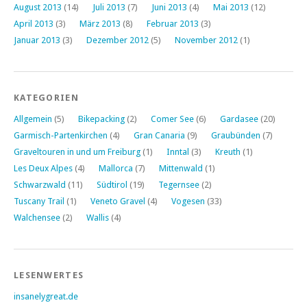
August 2013
(14)
Juli 2013
(7)
Juni 2013
(4)
Mai 2013
(12)
April 2013
(3)
März 2013
(8)
Februar 2013
(3)
Januar 2013
(3)
Dezember 2012
(5)
November 2012
(1)
KATEGORIEN
Allgemein
(5)
Bikepacking
(2)
Comer See
(6)
Gardasee
(20)
Garmisch-Partenkirchen
(4)
Gran Canaria
(9)
Graubünden
(7)
Graveltouren in und um Freiburg
(1)
Inntal
(3)
Kreuth
(1)
Les Deux Alpes
(4)
Mallorca
(7)
Mittenwald
(1)
Schwarzwald
(11)
Südtirol
(19)
Tegernsee
(2)
Tuscany Trail
(1)
Veneto Gravel
(4)
Vogesen
(33)
Walchensee
(2)
Wallis
(4)
LESENWERTES
insanelygreat.de