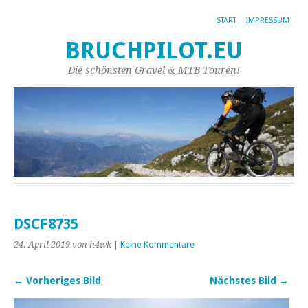
START
IMPRESSUM
BRUCHPILOT.EU
Die schönsten Gravel & MTB Touren!
DSCF8735
24. April 2019
von h4wk
|
Keine Kommentare
← Vorheriges Bild
Nächstes Bild →