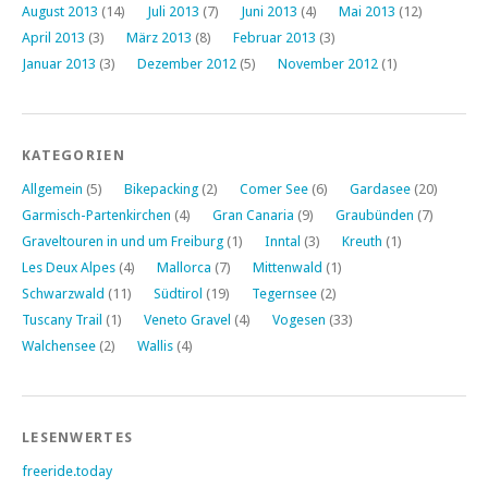
August 2013
(14)
Juli 2013
(7)
Juni 2013
(4)
Mai 2013
(12)
April 2013
(3)
März 2013
(8)
Februar 2013
(3)
Januar 2013
(3)
Dezember 2012
(5)
November 2012
(1)
KATEGORIEN
Allgemein
(5)
Bikepacking
(2)
Comer See
(6)
Gardasee
(20)
Garmisch-Partenkirchen
(4)
Gran Canaria
(9)
Graubünden
(7)
Graveltouren in und um Freiburg
(1)
Inntal
(3)
Kreuth
(1)
Les Deux Alpes
(4)
Mallorca
(7)
Mittenwald
(1)
Schwarzwald
(11)
Südtirol
(19)
Tegernsee
(2)
Tuscany Trail
(1)
Veneto Gravel
(4)
Vogesen
(33)
Walchensee
(2)
Wallis
(4)
LESENWERTES
freeride.today