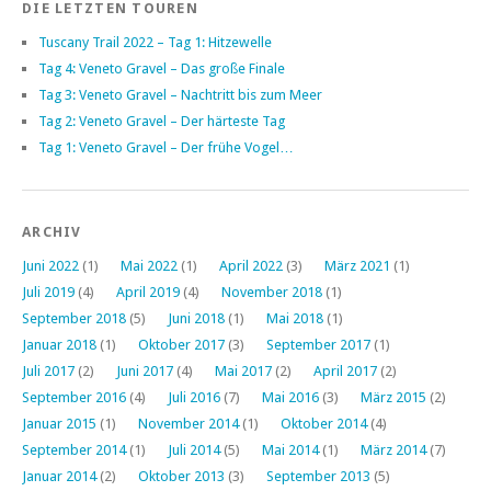
DIE LETZTEN TOUREN
Tuscany Trail 2022 – Tag 1: Hitzewelle
Tag 4: Veneto Gravel – Das große Finale
Tag 3: Veneto Gravel – Nachtritt bis zum Meer
Tag 2: Veneto Gravel – Der härteste Tag
Tag 1: Veneto Gravel – Der frühe Vogel…
ARCHIV
Juni 2022
(1)
Mai 2022
(1)
April 2022
(3)
März 2021
(1)
Juli 2019
(4)
April 2019
(4)
November 2018
(1)
September 2018
(5)
Juni 2018
(1)
Mai 2018
(1)
Januar 2018
(1)
Oktober 2017
(3)
September 2017
(1)
Juli 2017
(2)
Juni 2017
(4)
Mai 2017
(2)
April 2017
(2)
September 2016
(4)
Juli 2016
(7)
Mai 2016
(3)
März 2015
(2)
Januar 2015
(1)
November 2014
(1)
Oktober 2014
(4)
September 2014
(1)
Juli 2014
(5)
Mai 2014
(1)
März 2014
(7)
Januar 2014
(2)
Oktober 2013
(3)
September 2013
(5)