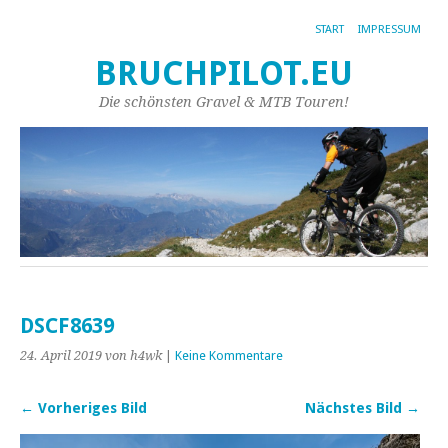
START
IMPRESSUM
BRUCHPILOT.EU
Die schönsten Gravel & MTB Touren!
DSCF8639
24. April 2019
von h4wk
|
Keine Kommentare
← Vorheriges Bild
Nächstes Bild →