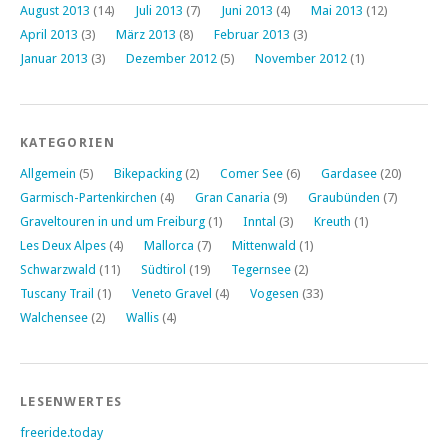
August 2013
(14)
Juli 2013
(7)
Juni 2013
(4)
Mai 2013
(12)
April 2013
(3)
März 2013
(8)
Februar 2013
(3)
Januar 2013
(3)
Dezember 2012
(5)
November 2012
(1)
KATEGORIEN
Allgemein
(5)
Bikepacking
(2)
Comer See
(6)
Gardasee
(20)
Garmisch-Partenkirchen
(4)
Gran Canaria
(9)
Graubünden
(7)
Graveltouren in und um Freiburg
(1)
Inntal
(3)
Kreuth
(1)
Les Deux Alpes
(4)
Mallorca
(7)
Mittenwald
(1)
Schwarzwald
(11)
Südtirol
(19)
Tegernsee
(2)
Tuscany Trail
(1)
Veneto Gravel
(4)
Vogesen
(33)
Walchensee
(2)
Wallis
(4)
LESENWERTES
freeride.today