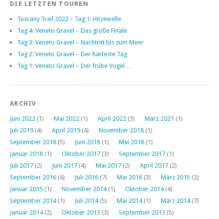
DIE LETZTEN TOUREN
Tuscany Trail 2022 – Tag 1: Hitzewelle
Tag 4: Veneto Gravel – Das große Finale
Tag 3: Veneto Gravel – Nachtritt bis zum Meer
Tag 2: Veneto Gravel – Der härteste Tag
Tag 1: Veneto Gravel – Der frühe Vogel…
ARCHIV
Juni 2022
(1)
Mai 2022
(1)
April 2022
(3)
März 2021
(1)
Juli 2019
(4)
April 2019
(4)
November 2018
(1)
September 2018
(5)
Juni 2018
(1)
Mai 2018
(1)
Januar 2018
(1)
Oktober 2017
(3)
September 2017
(1)
Juli 2017
(2)
Juni 2017
(4)
Mai 2017
(2)
April 2017
(2)
September 2016
(4)
Juli 2016
(7)
Mai 2016
(3)
März 2015
(2)
Januar 2015
(1)
November 2014
(1)
Oktober 2014
(4)
September 2014
(1)
Juli 2014
(5)
Mai 2014
(1)
März 2014
(7)
Januar 2014
(2)
Oktober 2013
(3)
September 2013
(5)