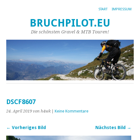
START
IMPRESSUM
BRUCHPILOT.EU
Die schönsten Gravel & MTB Touren!
DSCF8607
24. April 2019
von h4wk
|
Keine Kommentare
← Vorheriges Bild
Nächstes Bild →