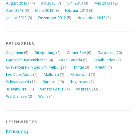
August 2013
(14)
Juli 2013
(7)
Juni 2013
(4)
Mai 2013
(12)
April 2013
(3)
März 2013
(8)
Februar 2013
(3)
Januar 2013
(3)
Dezember 2012
(5)
November 2012
(1)
KATEGORIEN
Allgemein
(5)
Bikepacking
(2)
Comer See
(6)
Gardasee
(20)
Garmisch-Partenkirchen
(4)
Gran Canaria
(9)
Graubünden
(7)
Graveltouren in und um Freiburg
(1)
Inntal
(3)
Kreuth
(1)
Les Deux Alpes
(4)
Mallorca
(7)
Mittenwald
(1)
Schwarzwald
(11)
Südtirol
(19)
Tegernsee
(2)
Tuscany Trail
(1)
Veneto Gravel
(4)
Vogesen
(33)
Walchensee
(2)
Wallis
(4)
LESENWERTES
Patricks Blog