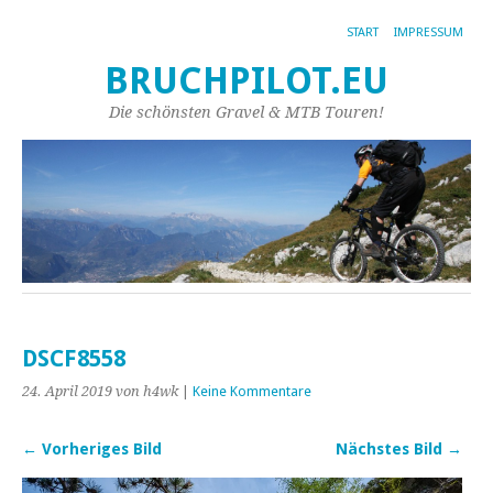
START
IMPRESSUM
BRUCHPILOT.EU
Die schönsten Gravel & MTB Touren!
DSCF8558
24. April 2019
von h4wk
|
Keine Kommentare
← Vorheriges Bild
Nächstes Bild →