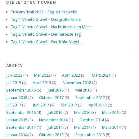
DIE LETZTEN TOUREN
Tuscany Trail 2022 – Tag 1: Hitzewelle
Tag 4: Veneto Gravel – Das große Finale
Tag 3: Veneto Gravel – Nachtritt bis zum Meer
Tag 2: Veneto Gravel – Der härteste Tag
Tag 1: Veneto Gravel – Der frühe Vogel…
ARCHIV
Juni 2022
(1)
Mai 2022
(1)
April 2022
(3)
März 2021
(1)
Juli 2019
(4)
April 2019
(4)
November 2018
(1)
September 2018
(5)
Juni 2018
(1)
Mai 2018
(1)
Januar 2018
(1)
Oktober 2017
(3)
September 2017
(1)
Juli 2017
(2)
Juni 2017
(4)
Mai 2017
(2)
April 2017
(2)
September 2016
(4)
Juli 2016
(7)
Mai 2016
(3)
März 2015
(2)
Januar 2015
(1)
November 2014
(1)
Oktober 2014
(4)
September 2014
(1)
Juli 2014
(5)
Mai 2014
(1)
März 2014
(7)
Januar 2014
(2)
Oktober 2013
(3)
September 2013
(5)