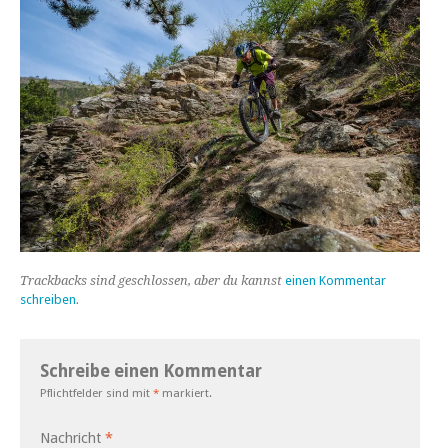
Trackbacks sind geschlossen, aber du kannst
einen Kommentar
schreiben
.
Schreibe einen Kommentar
Pflichtfelder sind mit
*
markiert.
Nachricht
*