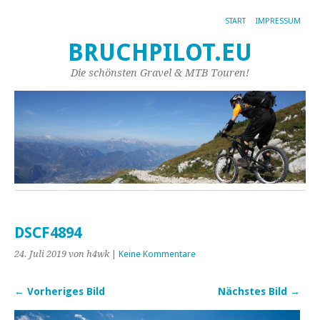
START
IMPRESSUM
BRUCHPILOT.EU
Die schönsten Gravel & MTB Touren!
DSCF4894
24. Juli 2019
von h4wk
|
Keine Kommentare
← Vorheriges Bild
Nächstes Bild →