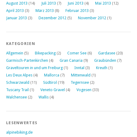
August 2013
(14)
Juli 2013
(7)
Juni 2013
(4)
Mai 2013
(12)
April 2013
(3)
März 2013
(8)
Februar 2013
(3)
Januar 2013
(3)
Dezember 2012
(5)
November 2012
(1)
KATEGORIEN
Allgemein
(5)
Bikepacking
(2)
Comer See
(6)
Gardasee
(20)
Garmisch-Partenkirchen
(4)
Gran Canaria
(9)
Graubünden
(7)
Graveltouren in und um Freiburg
(1)
Inntal
(3)
Kreuth
(1)
Les Deux Alpes
(4)
Mallorca
(7)
Mittenwald
(1)
Schwarzwald
(11)
Südtirol
(19)
Tegernsee
(2)
Tuscany Trail
(1)
Veneto Gravel
(4)
Vogesen
(33)
Walchensee
(2)
Wallis
(4)
LESENWERTES
alpinebiking.de