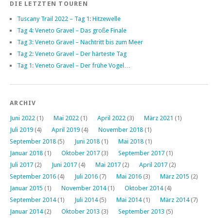
DIE LETZTEN TOUREN
Tuscany Trail 2022 – Tag 1: Hitzewelle
Tag 4: Veneto Gravel – Das große Finale
Tag 3: Veneto Gravel – Nachtritt bis zum Meer
Tag 2: Veneto Gravel – Der härteste Tag
Tag 1: Veneto Gravel – Der frühe Vogel…
ARCHIV
Juni 2022
(1)
Mai 2022
(1)
April 2022
(3)
März 2021
(1)
Juli 2019
(4)
April 2019
(4)
November 2018
(1)
September 2018
(5)
Juni 2018
(1)
Mai 2018
(1)
Januar 2018
(1)
Oktober 2017
(3)
September 2017
(1)
Juli 2017
(2)
Juni 2017
(4)
Mai 2017
(2)
April 2017
(2)
September 2016
(4)
Juli 2016
(7)
Mai 2016
(3)
März 2015
(2)
Januar 2015
(1)
November 2014
(1)
Oktober 2014
(4)
September 2014
(1)
Juli 2014
(5)
Mai 2014
(1)
März 2014
(7)
Januar 2014
(2)
Oktober 2013
(3)
September 2013
(5)