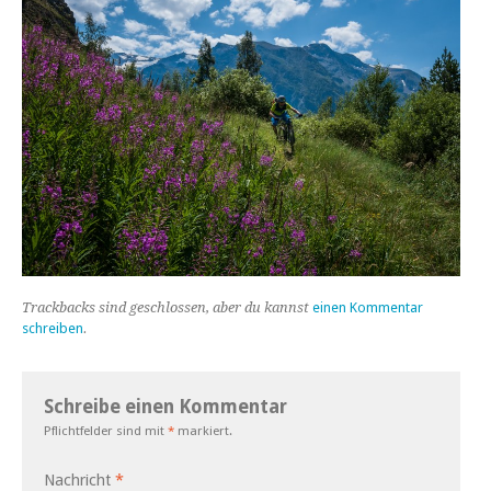
Trackbacks sind geschlossen, aber du kannst
einen Kommentar
schreiben
.
Schreibe einen Kommentar
Pflichtfelder sind mit
*
markiert.
Nachricht
*