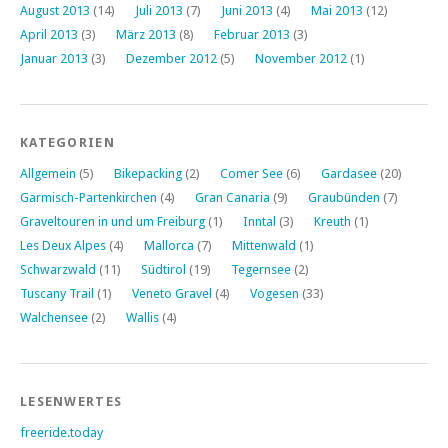
August 2013
(14)
Juli 2013
(7)
Juni 2013
(4)
Mai 2013
(12)
April 2013
(3)
März 2013
(8)
Februar 2013
(3)
Januar 2013
(3)
Dezember 2012
(5)
November 2012
(1)
KATEGORIEN
Allgemein
(5)
Bikepacking
(2)
Comer See
(6)
Gardasee
(20)
Garmisch-Partenkirchen
(4)
Gran Canaria
(9)
Graubünden
(7)
Graveltouren in und um Freiburg
(1)
Inntal
(3)
Kreuth
(1)
Les Deux Alpes
(4)
Mallorca
(7)
Mittenwald
(1)
Schwarzwald
(11)
Südtirol
(19)
Tegernsee
(2)
Tuscany Trail
(1)
Veneto Gravel
(4)
Vogesen
(33)
Walchensee
(2)
Wallis
(4)
LESENWERTES
freeride.today