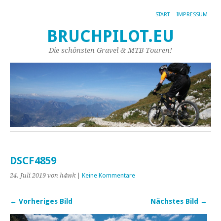
START
IMPRESSUM
BRUCHPILOT.EU
Die schönsten Gravel & MTB Touren!
DSCF4859
24. Juli 2019
von h4wk
|
Keine Kommentare
← Vorheriges Bild
Nächstes Bild →