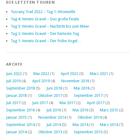
DIE LETZTEN TOUREN
Tuscany Trail 2022 – Tag 1: Hitzewelle
Tag 4: Veneto Gravel – Das große Finale
Tag 3: Veneto Gravel – Nachtritt bis zum Meer
Tag 2: Veneto Gravel – Der härteste Tag
Tag 1: Veneto Gravel – Der frühe Vogel…
ARCHIV
Juni 2022
(1)
Mai 2022
(1)
April 2022
(3)
März 2021
(1)
Juli 2019
(4)
April 2019
(4)
November 2018
(1)
September 2018
(5)
Juni 2018
(1)
Mai 2018
(1)
Januar 2018
(1)
Oktober 2017
(3)
September 2017
(1)
Juli 2017
(2)
Juni 2017
(4)
Mai 2017
(2)
April 2017
(2)
September 2016
(4)
Juli 2016
(7)
Mai 2016
(3)
März 2015
(2)
Januar 2015
(1)
November 2014
(1)
Oktober 2014
(4)
September 2014
(1)
Juli 2014
(5)
Mai 2014
(1)
März 2014
(7)
Januar 2014
(2)
Oktober 2013
(3)
September 2013
(5)