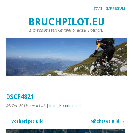
START
IMPRESSUM
BRUCHPILOT.EU
Die schönsten Gravel & MTB Touren!
DSCF4821
24. Juli 2019
von h4wk
|
Keine Kommentare
← Vorheriges Bild
Nächstes Bild →