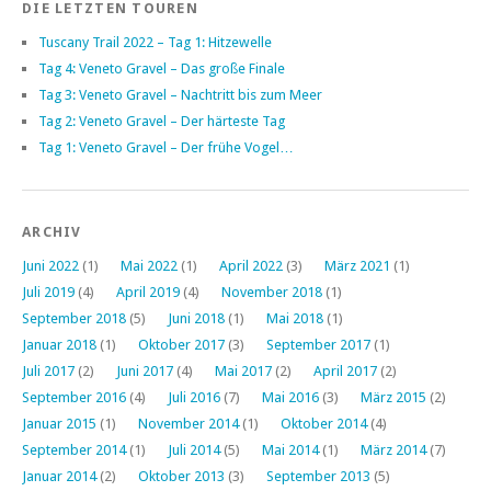
DIE LETZTEN TOUREN
Tuscany Trail 2022 – Tag 1: Hitzewelle
Tag 4: Veneto Gravel – Das große Finale
Tag 3: Veneto Gravel – Nachtritt bis zum Meer
Tag 2: Veneto Gravel – Der härteste Tag
Tag 1: Veneto Gravel – Der frühe Vogel…
ARCHIV
Juni 2022
(1)
Mai 2022
(1)
April 2022
(3)
März 2021
(1)
Juli 2019
(4)
April 2019
(4)
November 2018
(1)
September 2018
(5)
Juni 2018
(1)
Mai 2018
(1)
Januar 2018
(1)
Oktober 2017
(3)
September 2017
(1)
Juli 2017
(2)
Juni 2017
(4)
Mai 2017
(2)
April 2017
(2)
September 2016
(4)
Juli 2016
(7)
Mai 2016
(3)
März 2015
(2)
Januar 2015
(1)
November 2014
(1)
Oktober 2014
(4)
September 2014
(1)
Juli 2014
(5)
Mai 2014
(1)
März 2014
(7)
Januar 2014
(2)
Oktober 2013
(3)
September 2013
(5)