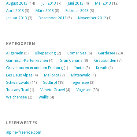
August 2013
(14)
Juli 2013
(7)
Juni 2013
(4)
Mai 2013
(12)
April 2013
(3)
März 2013
(8)
Februar 2013
(3)
Januar 2013
(3)
Dezember 2012
(5)
November 2012
(1)
KATEGORIEN
Allgemein
(5)
Bikepacking
(2)
Comer See
(6)
Gardasee
(20)
Garmisch-Partenkirchen
(4)
Gran Canaria
(9)
Graubünden
(7)
Graveltouren in und um Freiburg
(1)
Inntal
(3)
Kreuth
(1)
Les Deux Alpes
(4)
Mallorca
(7)
Mittenwald
(1)
Schwarzwald
(11)
Südtirol
(19)
Tegernsee
(2)
Tuscany Trail
(1)
Veneto Gravel
(4)
Vogesen
(33)
Walchensee
(2)
Wallis
(4)
LESENWERTES
alpine-freeride.com