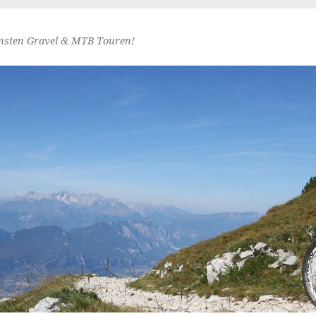
nsten Gravel & MTB Touren!