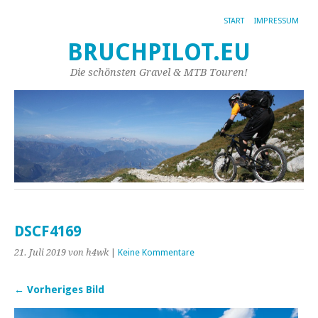
START
IMPRESSUM
BRUCHPILOT.EU
Die schönsten Gravel & MTB Touren!
DSCF4169
21. Juli 2019
von h4wk
|
Keine Kommentare
← Vorheriges Bild