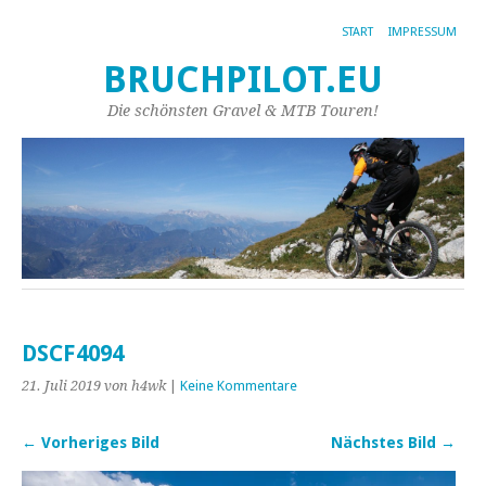
START
IMPRESSUM
BRUCHPILOT.EU
Die schönsten Gravel & MTB Touren!
DSCF4094
21. Juli 2019
von h4wk
|
Keine Kommentare
← Vorheriges Bild
Nächstes Bild →