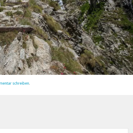
mentar schreiben
.