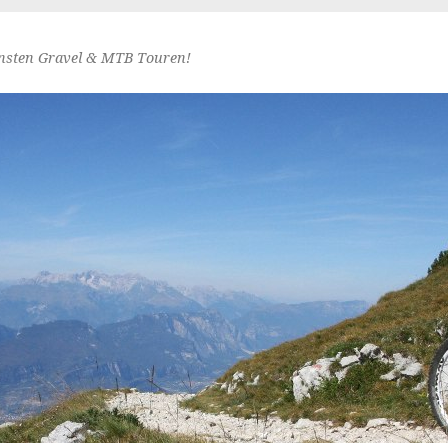
nsten Gravel & MTB Touren!