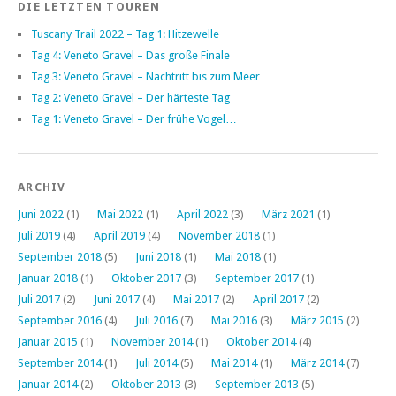
DIE LETZTEN TOUREN
Tuscany Trail 2022 – Tag 1: Hitzewelle
Tag 4: Veneto Gravel – Das große Finale
Tag 3: Veneto Gravel – Nachtritt bis zum Meer
Tag 2: Veneto Gravel – Der härteste Tag
Tag 1: Veneto Gravel – Der frühe Vogel…
ARCHIV
Juni 2022
(1)
Mai 2022
(1)
April 2022
(3)
März 2021
(1)
Juli 2019
(4)
April 2019
(4)
November 2018
(1)
September 2018
(5)
Juni 2018
(1)
Mai 2018
(1)
Januar 2018
(1)
Oktober 2017
(3)
September 2017
(1)
Juli 2017
(2)
Juni 2017
(4)
Mai 2017
(2)
April 2017
(2)
September 2016
(4)
Juli 2016
(7)
Mai 2016
(3)
März 2015
(2)
Januar 2015
(1)
November 2014
(1)
Oktober 2014
(4)
September 2014
(1)
Juli 2014
(5)
Mai 2014
(1)
März 2014
(7)
Januar 2014
(2)
Oktober 2013
(3)
September 2013
(5)