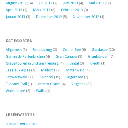
August 2013
(14)
Juli 2013
(7)
Juni 2013
(4)
Mai 2013
(12)
April 2013
(3)
März 2013
(8)
Februar 2013
(3)
Januar 2013
(3)
Dezember 2012
(5)
November 2012
(1)
KATEGORIEN
Allgemein
(5)
Bikepacking
(2)
Comer See
(6)
Gardasee
(20)
Garmisch-Partenkirchen
(4)
Gran Canaria
(9)
Graubünden
(7)
Graveltouren in und um Freiburg
(1)
Inntal
(3)
Kreuth
(1)
Les Deux Alpes
(4)
Mallorca
(7)
Mittenwald
(1)
Schwarzwald
(11)
Südtirol
(19)
Tegernsee
(2)
Tuscany Trail
(1)
Veneto Gravel
(4)
Vogesen
(33)
Walchensee
(2)
Wallis
(4)
LESENWERTES
alpine-freeride.com