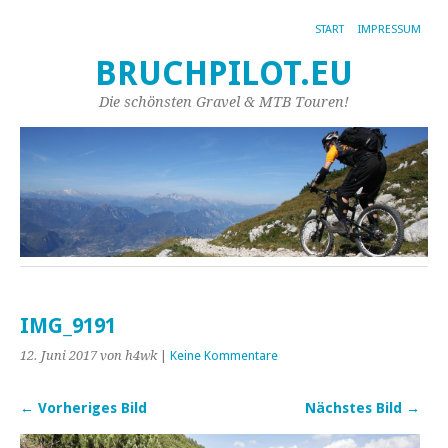
START
IMPRESSUM
BRUCHPILOT.EU
Die schönsten Gravel & MTB Touren!
IMG_9191
12. Juni 2017
von h4wk
|
Keine Kommentare
← Vorheriges Bild
Nächstes Bild →