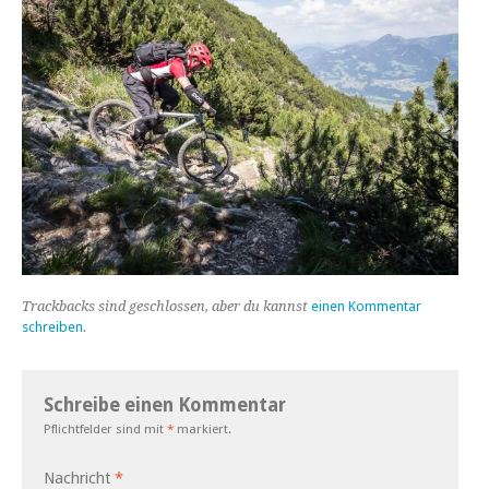
Trackbacks sind geschlossen, aber du kannst
einen Kommentar
schreiben
.
Schreibe einen Kommentar
Pflichtfelder sind mit
*
markiert.
Nachricht
*