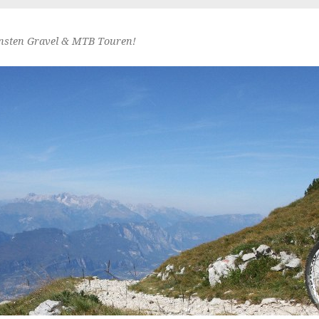
nsten Gravel & MTB Touren!