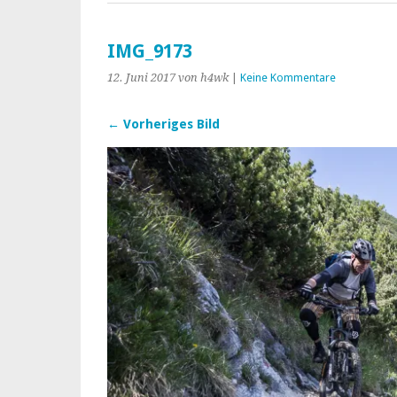
IMG_9173
12. Juni 2017
von h4wk
|
Keine Kommentare
← Vorheriges Bild