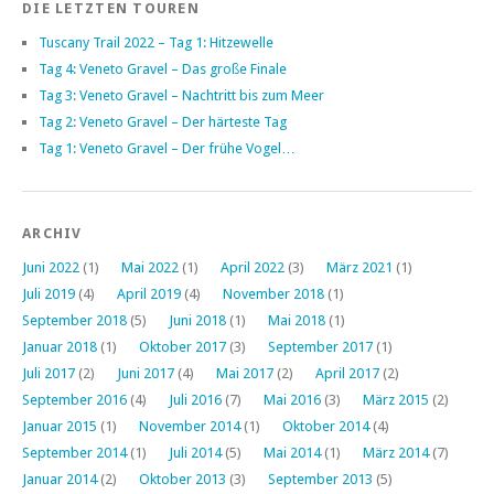
DIE LETZTEN TOUREN
Tuscany Trail 2022 – Tag 1: Hitzewelle
Tag 4: Veneto Gravel – Das große Finale
Tag 3: Veneto Gravel – Nachtritt bis zum Meer
Tag 2: Veneto Gravel – Der härteste Tag
Tag 1: Veneto Gravel – Der frühe Vogel…
ARCHIV
Juni 2022
(1)
Mai 2022
(1)
April 2022
(3)
März 2021
(1)
Juli 2019
(4)
April 2019
(4)
November 2018
(1)
September 2018
(5)
Juni 2018
(1)
Mai 2018
(1)
Januar 2018
(1)
Oktober 2017
(3)
September 2017
(1)
Juli 2017
(2)
Juni 2017
(4)
Mai 2017
(2)
April 2017
(2)
September 2016
(4)
Juli 2016
(7)
Mai 2016
(3)
März 2015
(2)
Januar 2015
(1)
November 2014
(1)
Oktober 2014
(4)
September 2014
(1)
Juli 2014
(5)
Mai 2014
(1)
März 2014
(7)
Januar 2014
(2)
Oktober 2013
(3)
September 2013
(5)