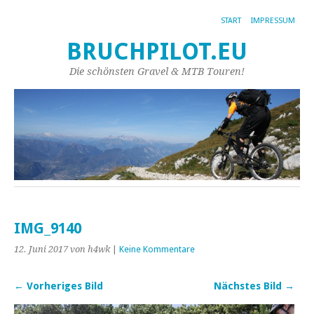
START
IMPRESSUM
BRUCHPILOT.EU
Die schönsten Gravel & MTB Touren!
IMG_9140
12. Juni 2017
von h4wk
|
Keine Kommentare
← Vorheriges Bild
Nächstes Bild →