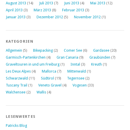
August 2013
(14)
Juli 2013
(7)
Juni 2013
(4)
Mai 2013
(12)
April 2013
(3)
März 2013
(8)
Februar 2013
(3)
Januar 2013
(3)
Dezember 2012
(5)
November 2012
(1)
KATEGORIEN
Allgemein
(5)
Bikepacking
(2)
Comer See
(6)
Gardasee
(20)
Garmisch-Partenkirchen
(4)
Gran Canaria
(9)
Graubünden
(7)
Graveltouren in und um Freiburg
(1)
Inntal
(3)
Kreuth
(1)
Les Deux Alpes
(4)
Mallorca
(7)
Mittenwald
(1)
Schwarzwald
(11)
Südtirol
(19)
Tegernsee
(2)
Tuscany Trail
(1)
Veneto Gravel
(4)
Vogesen
(33)
Walchensee
(2)
Wallis
(4)
LESENWERTES
Patricks Blog