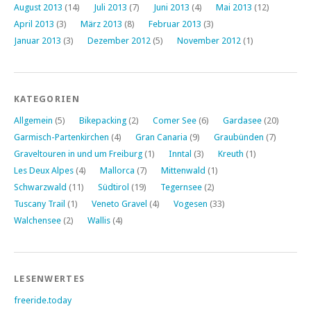
August 2013
(14)
Juli 2013
(7)
Juni 2013
(4)
Mai 2013
(12)
April 2013
(3)
März 2013
(8)
Februar 2013
(3)
Januar 2013
(3)
Dezember 2012
(5)
November 2012
(1)
KATEGORIEN
Allgemein
(5)
Bikepacking
(2)
Comer See
(6)
Gardasee
(20)
Garmisch-Partenkirchen
(4)
Gran Canaria
(9)
Graubünden
(7)
Graveltouren in und um Freiburg
(1)
Inntal
(3)
Kreuth
(1)
Les Deux Alpes
(4)
Mallorca
(7)
Mittenwald
(1)
Schwarzwald
(11)
Südtirol
(19)
Tegernsee
(2)
Tuscany Trail
(1)
Veneto Gravel
(4)
Vogesen
(33)
Walchensee
(2)
Wallis
(4)
LESENWERTES
freeride.today