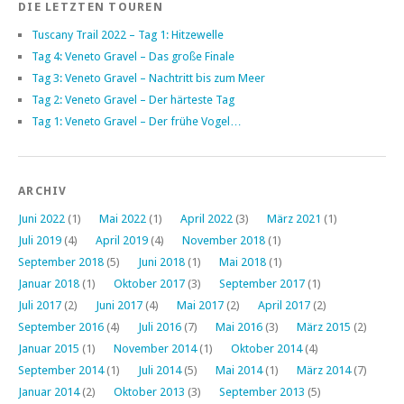
DIE LETZTEN TOUREN
Tuscany Trail 2022 – Tag 1: Hitzewelle
Tag 4: Veneto Gravel – Das große Finale
Tag 3: Veneto Gravel – Nachtritt bis zum Meer
Tag 2: Veneto Gravel – Der härteste Tag
Tag 1: Veneto Gravel – Der frühe Vogel…
ARCHIV
Juni 2022
(1)
Mai 2022
(1)
April 2022
(3)
März 2021
(1)
Juli 2019
(4)
April 2019
(4)
November 2018
(1)
September 2018
(5)
Juni 2018
(1)
Mai 2018
(1)
Januar 2018
(1)
Oktober 2017
(3)
September 2017
(1)
Juli 2017
(2)
Juni 2017
(4)
Mai 2017
(2)
April 2017
(2)
September 2016
(4)
Juli 2016
(7)
Mai 2016
(3)
März 2015
(2)
Januar 2015
(1)
November 2014
(1)
Oktober 2014
(4)
September 2014
(1)
Juli 2014
(5)
Mai 2014
(1)
März 2014
(7)
Januar 2014
(2)
Oktober 2013
(3)
September 2013
(5)