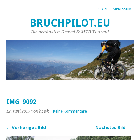
START
IMPRESSUM
BRUCHPILOT.EU
Die schönsten Gravel & MTB Touren!
IMG_9092
12. Juni 2017
von h4wk
|
Keine Kommentare
← Vorheriges Bild
Nächstes Bild →