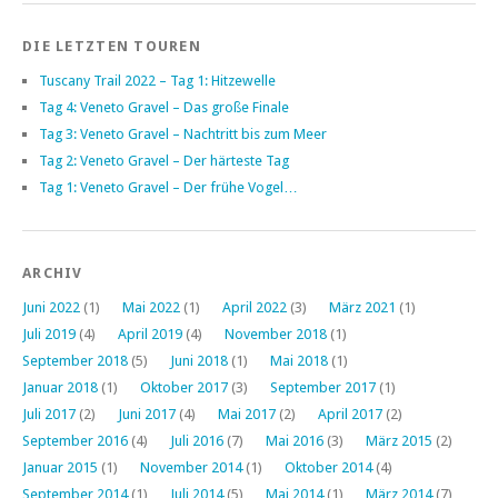
DIE LETZTEN TOUREN
Tuscany Trail 2022 – Tag 1: Hitzewelle
Tag 4: Veneto Gravel – Das große Finale
Tag 3: Veneto Gravel – Nachtritt bis zum Meer
Tag 2: Veneto Gravel – Der härteste Tag
Tag 1: Veneto Gravel – Der frühe Vogel…
ARCHIV
Juni 2022
(1)
Mai 2022
(1)
April 2022
(3)
März 2021
(1)
Juli 2019
(4)
April 2019
(4)
November 2018
(1)
September 2018
(5)
Juni 2018
(1)
Mai 2018
(1)
Januar 2018
(1)
Oktober 2017
(3)
September 2017
(1)
Juli 2017
(2)
Juni 2017
(4)
Mai 2017
(2)
April 2017
(2)
September 2016
(4)
Juli 2016
(7)
Mai 2016
(3)
März 2015
(2)
Januar 2015
(1)
November 2014
(1)
Oktober 2014
(4)
September 2014
(1)
Juli 2014
(5)
Mai 2014
(1)
März 2014
(7)