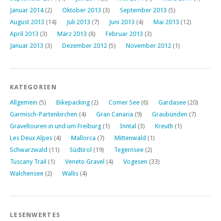
Januar 2014
(2)
Oktober 2013
(3)
September 2013
(5)
August 2013
(14)
Juli 2013
(7)
Juni 2013
(4)
Mai 2013
(12)
April 2013
(3)
März 2013
(8)
Februar 2013
(3)
Januar 2013
(3)
Dezember 2012
(5)
November 2012
(1)
KATEGORIEN
Allgemein
(5)
Bikepacking
(2)
Comer See
(6)
Gardasee
(20)
Garmisch-Partenkirchen
(4)
Gran Canaria
(9)
Graubünden
(7)
Graveltouren in und um Freiburg
(1)
Inntal
(3)
Kreuth
(1)
Les Deux Alpes
(4)
Mallorca
(7)
Mittenwald
(1)
Schwarzwald
(11)
Südtirol
(19)
Tegernsee
(2)
Tuscany Trail
(1)
Veneto Gravel
(4)
Vogesen
(33)
Walchensee
(2)
Wallis
(4)
LESENWERTES