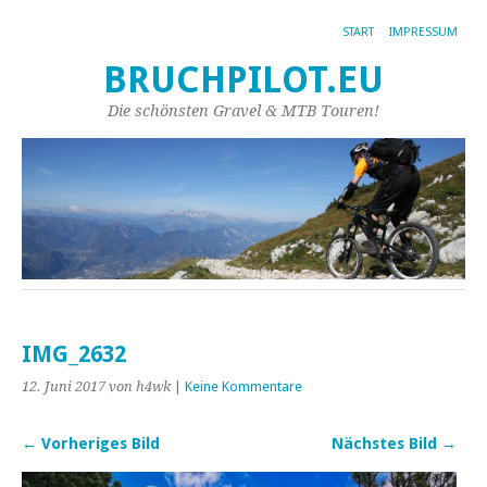
START
IMPRESSUM
BRUCHPILOT.EU
Die schönsten Gravel & MTB Touren!
IMG_2632
12. Juni 2017
von h4wk
|
Keine Kommentare
← Vorheriges Bild
Nächstes Bild →